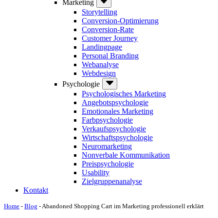
Marketing
Storytelling
Conversion-Optimierung
Conversion-Rate
Customer Journey
Landingpage
Personal Branding
Webanalyse
Webdesign
Psychologie
Psychologisches Marketing
Angebotspsychologie
Emotionales Marketing
Farbpsychologie
Verkaufspsychologie
Wirtschaftspsychologie
Neuromarketing
Nonverbale Kommunikation
Preispsychologie
Usability
Zielgruppenanalyse
Kontakt
Home
-
Blog
-
Abandoned Shopping Cart im Marketing professionell erklärt