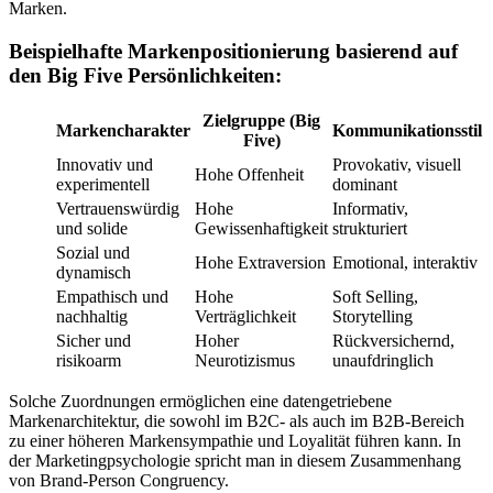
Marken.
Beispielhafte Markenpositionierung basierend auf
den Big Five Persönlichkeiten:
Zielgruppe (Big
Markencharakter
Kommunikationsstil
Five)
Innovativ und
Provokativ, visuell
Hohe Offenheit
experimentell
dominant
Vertrauenswürdig
Hohe
Informativ,
und solide
Gewissenhaftigkeit
strukturiert
Sozial und
Hohe Extraversion
Emotional, interaktiv
dynamisch
Empathisch und
Hohe
Soft Selling,
nachhaltig
Verträglichkeit
Storytelling
Sicher und
Hoher
Rückversichernd,
risikoarm
Neurotizismus
unaufdringlich
Solche Zuordnungen ermöglichen eine datengetriebene
Markenarchitektur, die sowohl im B2C- als auch im B2B-Bereich
zu einer höheren Markensympathie und Loyalität führen kann. In
der Marketingpsychologie spricht man in diesem Zusammenhang
von Brand-Person Congruency.