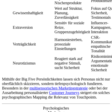
Produktinsze
Nischenprodukte
Wert auf Struktur,
Fokus auf Qua
Gewissenhaftigkeit
Planung,
Sicherheit,
Zuverlässigkeit
Testimonials
Sensitiv für soziale
Influencer-
Extraversion
Reize,
Kampagnen, 
Gruppenzugehörigkeit
Interaktion
CSR-
Harmoniestreben,
Kommunikat
Verträglichkeit
prosoziale
empathische
Einstellungen
Tonalität
Risikominim
Reagiert stark auf
Argumentati
Neurotizismus
negative Stimuli,
emotionale
sucht Sicherheit
Sicherheit
Mithilfe der Big Five Persönlichkeiten lassen sich Personas nicht nur
oberflächlich skizzieren, sondern tiefenpsychologisch fundieren.
Besonders in der
multisensorischen Marketingstrategie
oder bei der
Ausarbeitung personalisierter
Customer Journeys
steigert ein solches
psychographisches Mapping die Relevanz von Touchpoints.
Psychologisches