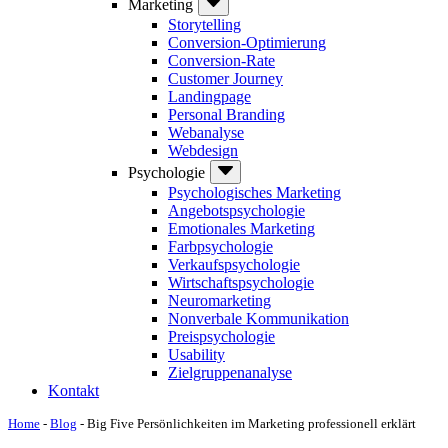
Marketing
Storytelling
Conversion-Optimierung
Conversion-Rate
Customer Journey
Landingpage
Personal Branding
Webanalyse
Webdesign
Psychologie
Psychologisches Marketing
Angebotspsychologie
Emotionales Marketing
Farbpsychologie
Verkaufspsychologie
Wirtschaftspsychologie
Neuromarketing
Nonverbale Kommunikation
Preispsychologie
Usability
Zielgruppenanalyse
Kontakt
Home
-
Blog
-
Big Five Persönlichkeiten im Marketing professionell erklärt