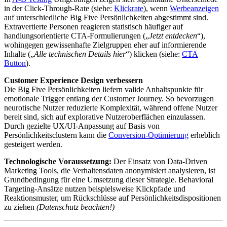
in der Click-Through-Rate (siehe:
Klickrate
), wenn
Werbeanzeigen
auf unterschiedliche Big Five Persönlichkeiten abgestimmt sind.
Extravertierte Personen reagieren statistisch häufiger auf
handlungsorientierte CTA-Formulierungen („
Jetzt entdecken
“),
wohingegen gewissenhafte Zielgruppen eher auf informierende
Inhalte („
Alle technischen Details hier
“) klicken (siehe:
CTA
Button
).
Customer Experience Design verbessern
Die Big Five Persönlichkeiten liefern valide Anhaltspunkte für
emotionale Trigger entlang der Customer Journey. So bevorzugen
neurotische Nutzer reduzierte Komplexität, während offene Nutzer
bereit sind, sich auf explorative Nutzeroberflächen einzulassen.
Durch gezielte UX/UI-Anpassung auf Basis von
Persönlichkeitsclustern kann die
Conversion-Optimierung
erheblich
gesteigert werden.
Technologische Voraussetzung:
Der Einsatz von Data-Driven
Marketing Tools, die Verhaltensdaten anonymisiert analysieren, ist
Grundbedingung für eine Umsetzung dieser Strategie. Behavioral
Targeting-Ansätze nutzen beispielsweise Klickpfade und
Reaktionsmuster, um Rückschlüsse auf Persönlichkeitsdispositionen
zu ziehen
(Datenschutz beachten!)