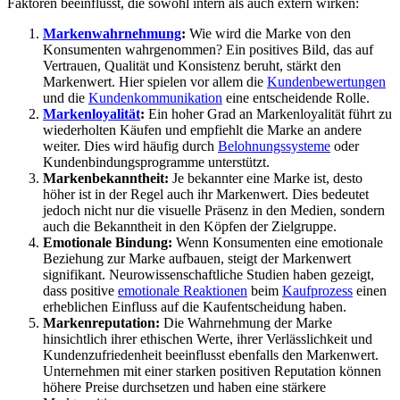
Faktoren beeinflusst, die sowohl intern als auch extern wirken:
Markenwahrnehmung
:
Wie wird die Marke von den
Konsumenten wahrgenommen? Ein positives Bild, das auf
Vertrauen, Qualität und Konsistenz beruht, stärkt den
Markenwert. Hier spielen vor allem die
Kundenbewertungen
und die
Kundenkommunikation
eine entscheidende Rolle.
Markenloyalität
:
Ein hoher Grad an Markenloyalität führt zu
wiederholten Käufen und empfiehlt die Marke an andere
weiter. Dies wird häufig durch
Belohnungssysteme
oder
Kundenbindungsprogramme unterstützt.
Markenbekanntheit:
Je bekannter eine Marke ist, desto
höher ist in der Regel auch ihr Markenwert. Dies bedeutet
jedoch nicht nur die visuelle Präsenz in den Medien, sondern
auch die Bekanntheit in den Köpfen der Zielgruppe.
Emotionale Bindung:
Wenn Konsumenten eine emotionale
Beziehung zur Marke aufbauen, steigt der Markenwert
signifikant. Neurowissenschaftliche Studien haben gezeigt,
dass positive
emotionale Reaktionen
beim
Kaufprozess
einen
erheblichen Einfluss auf die Kaufentscheidung haben.
Markenreputation:
Die Wahrnehmung der Marke
hinsichtlich ihrer ethischen Werte, ihrer Verlässlichkeit und
Kundenzufriedenheit beeinflusst ebenfalls den Markenwert.
Unternehmen mit einer starken positiven Reputation können
höhere Preise durchsetzen und haben eine stärkere