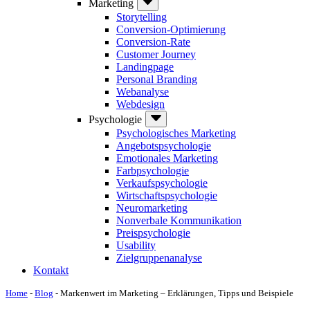
Marketing
Storytelling
Conversion-Optimierung
Conversion-Rate
Customer Journey
Landingpage
Personal Branding
Webanalyse
Webdesign
Psychologie
Psychologisches Marketing
Angebotspsychologie
Emotionales Marketing
Farbpsychologie
Verkaufspsychologie
Wirtschaftspsychologie
Neuromarketing
Nonverbale Kommunikation
Preispsychologie
Usability
Zielgruppenanalyse
Kontakt
Home
-
Blog
-
Markenwert im Marketing – Erklärungen, Tipps und Beispiele