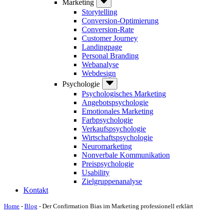
Marketing
Storytelling
Conversion-Optimierung
Conversion-Rate
Customer Journey
Landingpage
Personal Branding
Webanalyse
Webdesign
Psychologie
Psychologisches Marketing
Angebotspsychologie
Emotionales Marketing
Farbpsychologie
Verkaufspsychologie
Wirtschaftspsychologie
Neuromarketing
Nonverbale Kommunikation
Preispsychologie
Usability
Zielgruppenanalyse
Kontakt
Home
-
Blog
-
Der Confirmation Bias im Marketing professionell erklärt