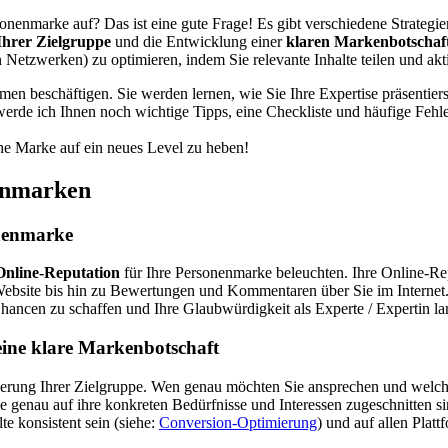
sonenmarke auf? Das ist eine gute Frage! Es gibt verschiedene Strateg
 Ihrer Zielgruppe
und die Entwicklung einer
klaren Markenbotschaf
n Netzwerken) zu optimieren, indem Sie relevante Inhalte teilen und ak
en beschäftigen. Sie werden lernen, wie Sie Ihre Expertise präsentiers
erde ich Ihnen noch wichtige Tipps, eine Checkliste und häufige Fehl
iche Marke auf ein neues Level zu heben!
nenmarken
onenmarke
Online-Reputation
für Ihre Personenmarke beleuchten. Ihre Online-Rep
ebsite bis hin zu Bewertungen und Kommentaren über Sie im Internet. E
Chancen zu schaffen und Ihre Glaubwürdigkeit als Experte / Expertin lan
 eine klare Markenbotschaft
fizierung Ihrer Zielgruppe. Wen genau möchten Sie ansprechen und wel
die genau auf ihre konkreten Bedürfnisse und Interessen zugeschnitten s
te konsistent sein (siehe:
Conversion-Optimierung
) und auf allen Plat