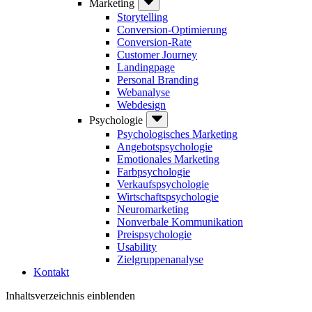
Marketing
Storytelling
Conversion-Optimierung
Conversion-Rate
Customer Journey
Landingpage
Personal Branding
Webanalyse
Webdesign
Psychologie
Psychologisches Marketing
Angebotspsychologie
Emotionales Marketing
Farbpsychologie
Verkaufspsychologie
Wirtschaftspsychologie
Neuromarketing
Nonverbale Kommunikation
Preispsychologie
Usability
Zielgruppenanalyse
Kontakt
Inhaltsverzeichnis einblenden