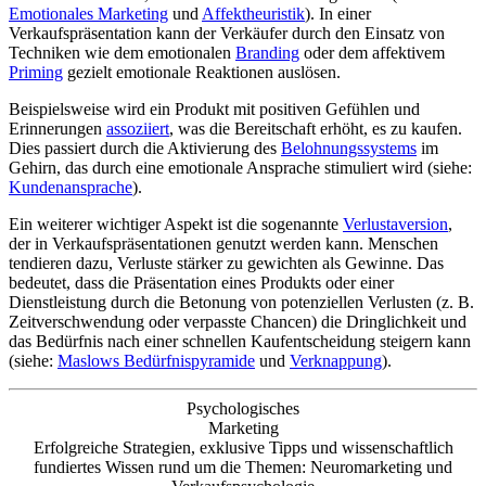
Emotionales Marketing
und
Affektheuristik
). In einer
Verkaufspräsentation kann der Verkäufer durch den Einsatz von
Techniken wie dem emotionalen
Branding
oder dem affektivem
Priming
gezielt emotionale Reaktionen auslösen.
Beispielsweise wird ein Produkt mit positiven Gefühlen und
Erinnerungen
assoziiert
, was die Bereitschaft erhöht, es zu kaufen.
Dies passiert durch die Aktivierung des
Belohnungssystems
im
Gehirn, das durch eine emotionale Ansprache stimuliert wird (siehe:
Kundenansprache
).
Ein weiterer wichtiger Aspekt ist die sogenannte
Verlustaversion
,
der in Verkaufspräsentationen genutzt werden kann. Menschen
tendieren dazu, Verluste stärker zu gewichten als Gewinne. Das
bedeutet, dass die Präsentation eines Produkts oder einer
Dienstleistung durch die Betonung von potenziellen Verlusten (z. B.
Zeitverschwendung oder verpasste Chancen) die Dringlichkeit und
das Bedürfnis nach einer schnellen Kaufentscheidung steigern kann
(siehe:
Maslows Bedürfnispyramide
und
Verknappung
).
Psychologisches
Marketing
Erfolgreiche Strategien, exklusive Tipps und wissenschaftlich
fundiertes Wissen rund um die Themen: Neuromarketing und