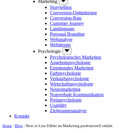
Marketing
Storytelling
Conversion-Optimierung
Conversion-Rate
Customer Journey
Landingpage
Personal Branding
Webanalyse
Webdesign
Psychologie
Psychologisches Marketing
Angebotspsychologie
Emotionales Marketing
Farbpsychologie
Verkaufspsychologie
Wirtschaftspsychologie
Neuromarketing
Nonverbale Kommunikation
Preispsychologie
Usability
Zielgruppenanalyse
Kontakt
Home
-
Blog
-
Next in Line Effekt im Marketing professionell erklärt