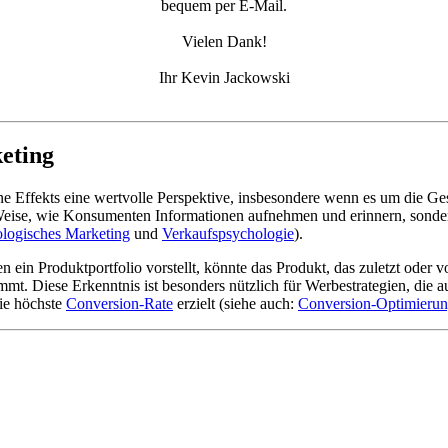
bequem per E-Mail.
Vielen Dank!
Ihr Kevin Jackowski
keting
Line Effekts eine wertvolle Perspektive, insbesondere wenn es um die G
Weise, wie Konsumenten Informationen aufnehmen und erinnern, sondern 
logisches Marketing
und
Verkaufspsychologie
).
in Produktportfolio vorstellt, könnte das Produkt, das zuletzt oder v
t. Diese Erkenntnis ist besonders nützlich für Werbestrategien, die a
ie höchste
Conversion-Rate
erzielt (siehe auch:
Conversion-Optimieru