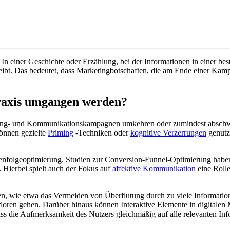
. In einer Geschichte oder Erzählung, bei der Informationen in einer be
leibt. Das bedeutet, dass Marketingbotschaften, die am Ende einer Ka
Praxis umgangen werden?
rketing- und Kommunikationskampagnen umkehren oder zumindest abschwä
können gezielte
Priming
-Techniken oder
kognitive Verzerrungen
genutzt
henfolgeoptimierung. Studien zur Conversion-Funnel-Optimierung haben
 Hierbei spielt auch der Fokus auf
affektive Kommunikation
eine Rolle
n, wie etwa das Vermeiden von Überflutung durch zu viele Informationen
verloren gehen. Darüber hinaus können Interaktive Elemente in digita
ass die Aufmerksamkeit des Nutzers gleichmäßig auf alle relevanten Info