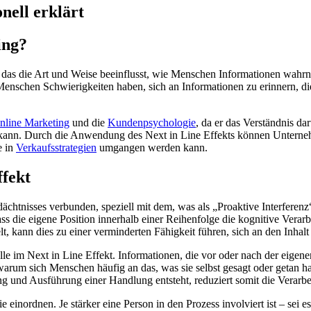
nell erklärt
ing?
das die Art und Weise beeinflusst, wie Menschen Informationen wahrneh
n Menschen Schwierigkeiten haben, sich an Informationen zu erinnern, di
nline Marketing
und die
Kundenpsychologie
, da er das Verständnis da
nn. Durch die Anwendung des Next in Line Effekts können Unternehm
e in
Verkaufsstrategien
umgangen werden kann.
ffekt
ächtnisses verbunden, speziell mit dem, was als „Proaktive Interferenz
 die eigene Position innerhalb einer Reihenfolge die kognitive Verarbe
elt, kann dies zu einer verminderten Fähigkeit führen, sich an den Inhal
lle im Next in Line Effekt. Informationen, die vor oder nach der eigen
, warum sich Menschen häufig an das, was sie selbst gesagt oder getan h
ung und Ausführung einer Handlung entsteht, reduziert somit die Verarbei
 einordnen. Je stärker eine Person in den Prozess involviert ist – sei 